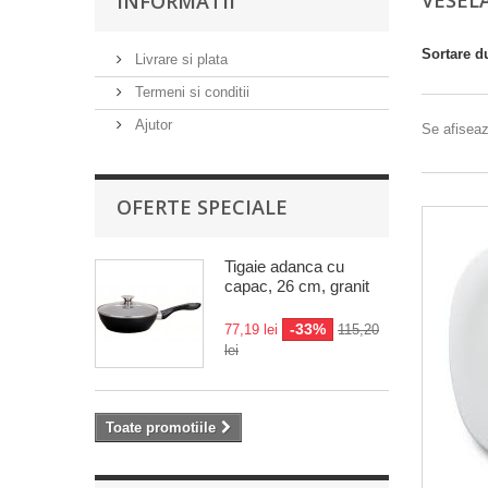
VESEL
INFORMATII
Sortare d
Livrare si plata
Termeni si conditii
Ajutor
Se afiseaz
OFERTE SPECIALE
Tigaie adanca cu
capac, 26 cm, granit
-33%
77,19 lei
115,20
lei
Toate promotiile