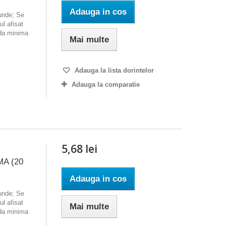
Adauga in cos
ounde; Se
l afisat
nda minima
Mai multe
Adauga la lista dorintelor
Adauga la comparatie
5,68 lei
MA (20
Adauga in cos
ounde; Se
l afisat
Mai multe
nda minima