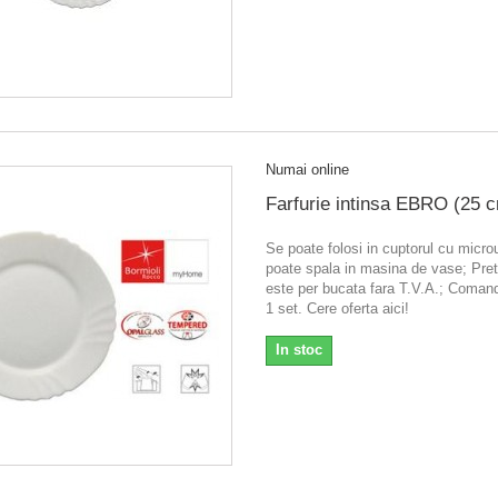
Numai online
Farfurie intinsa EBRO (25 
Se poate folosi in cuptorul cu micr
poate spala in masina de vase; Pretu
este per bucata fara T.V.A.; Coma
1 set. Cere oferta aici!
In stoc