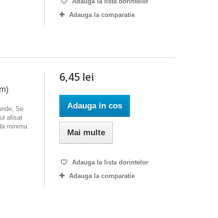
Adauga la lista dorintelor
Adauga la comparatie
6,45 lei
cm)
Adauga in cos
ounde; Se
l afisat
nda minima
Mai multe
Adauga la lista dorintelor
Adauga la comparatie