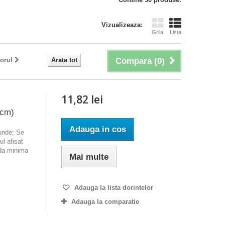
Vizualizeaza:
Grila
Lista
orul
Arata tot
Compara (
0
)
11,82 lei
 cm)
Adauga in cos
ounde; Se
l afisat
nda minima
Mai multe
Adauga la lista dorintelor
Adauga la comparatie