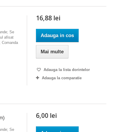
16,88 lei
ounde; Se
Adauga in cos
l afisat
A.; Comanda
Mai multe
Adauga la lista dorintelor
Adauga la comparatie
6,00 lei
m)
ounde; Se