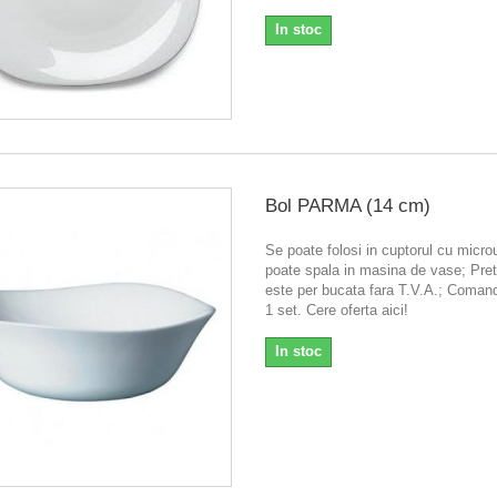
In stoc
Bol PARMA (14 cm)
Se poate folosi in cuptorul cu micr
poate spala in masina de vase; Pretu
este per bucata fara T.V.A.; Coma
1 set. Cere oferta aici!
In stoc