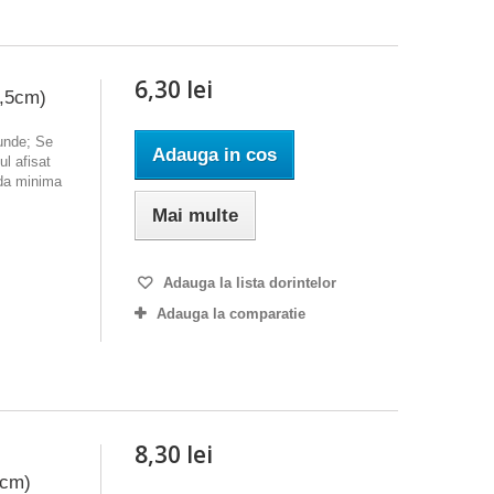
6,30 lei
2,5cm)
ounde; Se
Adauga in cos
l afisat
nda minima
Mai multe
Adauga la lista dorintelor
Adauga la comparatie
8,30 lei
 cm)