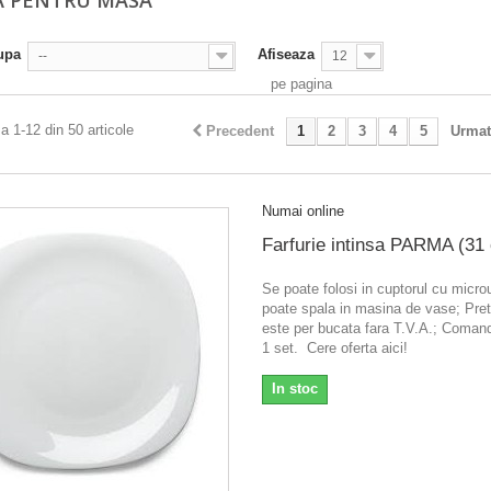
A PENTRU MASA
upa
Afiseaza
--
12
pe pagina
a 1-12 din 50 articole
Precedent
1
2
3
4
5
Urmat
Numai online
Farfurie intinsa PARMA (31
Se poate folosi in cuptorul cu micr
poate spala in masina de vase; Pretu
este per bucata fara T.V.A.; Coma
1 set. Cere oferta aici!
In stoc