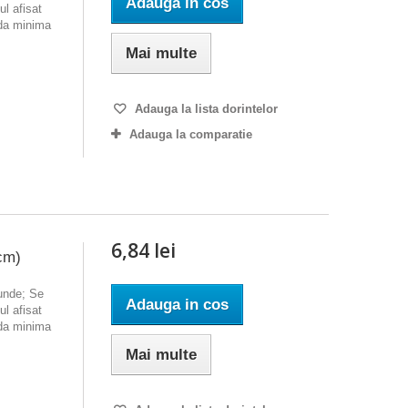
Adauga in cos
l afisat
nda minima
Mai multe
Adauga la lista dorintelor
Adauga la comparatie
6,84 lei
cm)
ounde; Se
Adauga in cos
l afisat
nda minima
Mai multe