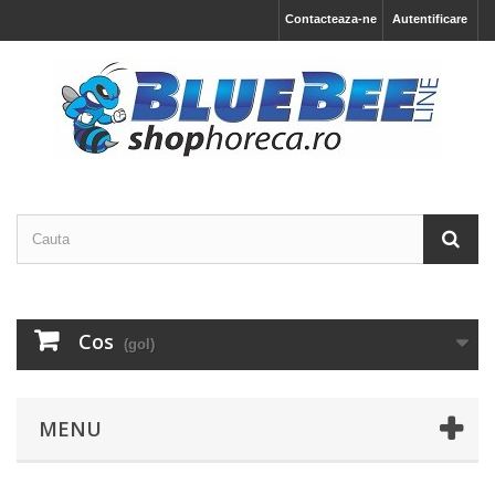
Contacteaza-ne
Autentificare
Cos
(gol)
MENU