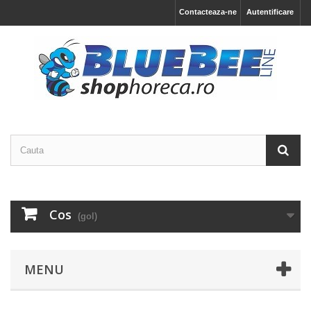
Contacteaza-ne
Autentificare
Cos
(gol)
MENU