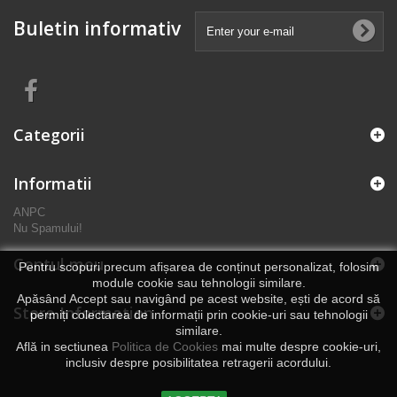
Buletin informativ
Categorii
Informatii
ANPC
Nu Spamului!
Contul meu
Pentru scopuri precum afișarea de conținut personalizat, folosim
module cookie sau tehnologii similare.
Apăsând Accept sau navigând pe acest website, ești de acord să
Store Information
permiți colectarea de informații prin cookie-uri sau tehnologii
similare.
Află in sectiunea
Politica de Cookies
mai multe despre cookie-uri,
inclusiv despre posibilitatea retragerii acordului.