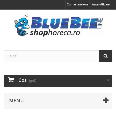
Contacteaza-ne
Autentificare
Cos
(gol)
MENU