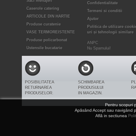
Saci menajeri
Confidentialitate
Caserole catering
Termeni si conditii
ARTICOLE DIN HARTIE
Ajutor
Produse curatenie
Politica de utilizare cooki
VASE TERMOREISTENTE
uri și tehnologii similare
Produse policarbonat
ANPC
Ustensile bucatarie
Nu Spamului!
POSIBILITATEA
SCHIMBAREA
PL
RETURNAREA
PRODUSULUI
R
PRODUSELOR.
IN MAGAZIN.
Pentru scopuri p
Apăsând Accept sau navigând pe a
Află in sectiunea
Poli