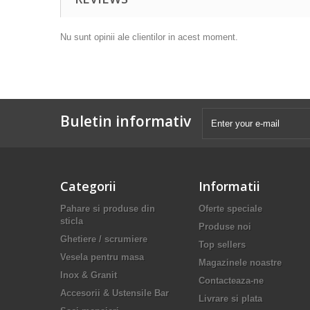
Nu sunt opinii ale clientilor in acest moment.
Buletin informativ
Categorii
Informatii
Pahare si produse din
Oferte speciale
sticla
Produse noi
Ghetiere / scrumiere
Top sellers
Vesela pentru masa
Magazinele noastre
Inox & Granit
Contacteaza-ne
Accesorii & Ustensile Bar
Livrare si plata