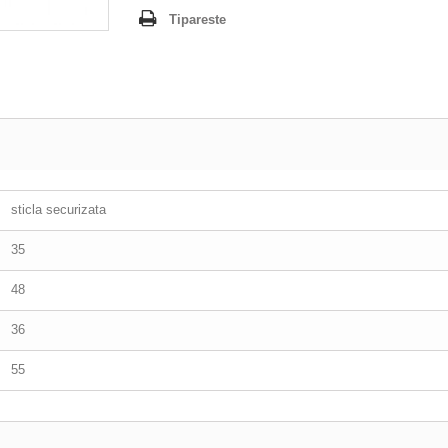
Tipareste
sticla securizata
35
48
36
55