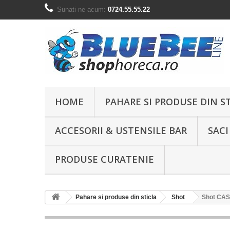
Sunati-ne acum:
0724.55.55.22
HOME
PAHARE SI PRODUSE DIN S
ACCESORII & USTENSILE BAR
SACI
PRODUSE CURATENIE
Pahare si produse din sticla
Shot
Shot CAS