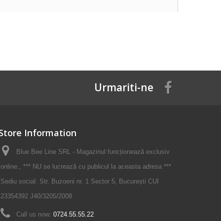
Urmariti-ne
Store Information
Blue Bee Line SRL - Magazinul funcționează exclusiv
online., *** NU se lucrează cu publicul la aceasta adresa ***
Sediu social: Str. Buzoeni nr. 1 Sector 5, București CUI
23354392 J40/3205/2008
Call us now:
0724.55.55.22