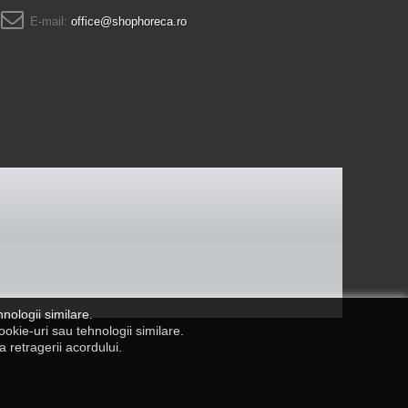
E-mail:
office@shophoreca.ro
nologii similare.
okie-uri sau tehnologii similare.
 retragerii acordului.