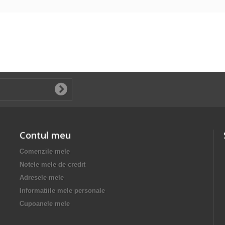
Contul meu
Comenzile mele
Notele mele de credit
Adresele mele
Informatiile mele personale
Cupoanele mele