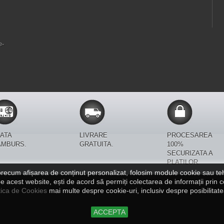
e-
ATA
LIVRARE
PROCESAREA
AMBURS.
GRATUITA.
100%
SECURIZATA A
PLATILOR.
recum afișarea de conținut personalizat, folosim module cookie sau teh
cest website, ești de acord să permiți colectarea de informații prin co
tica de Cookies
mai multe despre cookie-uri, inclusiv despre posibilitatea
ACCEPTA